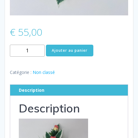
€
55,00
quantité
Ajouter au panier
de
Coussin
M
Catégorie :
Non classé
saumon
–
Description
40×80
cm
Description