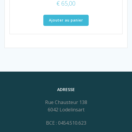
€
65,00
Ajouter au panier
ADRESSE
Rue Chausteur 138
6042 Lodelinsart
BCE : 0454.510.623