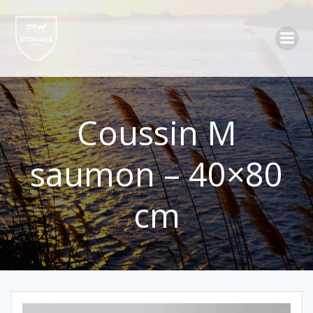
Aller
au
contenu
Coussin M
saumon – 40×80
cm